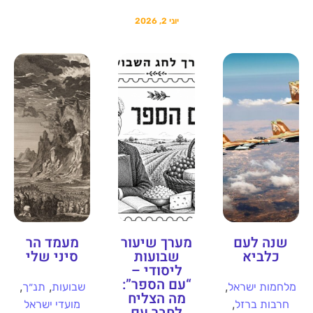
יוני 2, 2026
שנה לעם
מערך שיעור
מעמד הר
כלביא
שבועות
סיני שלי
ליסודי –
“עם הספר”:
,
,
,
מלחמות ישראל
שבועות
תנ״ך
מה הצליח
,
חרבות ברזל
מועדי ישראל
לחבר עם