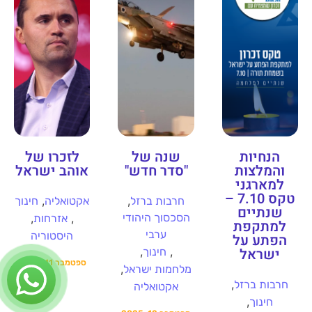
הנחיות
שנה של
לזכרו של
והמלצות
"סדר חדש"
אוהב ישראל
למארגני
טקס 7.10 –
,
,
חרבות ברזל
אקטואליה
חינוך
שנתיים
הסכסוך היהודי
,
,
אזרחות
למתקפת
ערבי
היסטוריה
הפתע על
ישראל
,
,
חינוך
ספטמבר 11, 2025
,
מלחמות ישראל
,
חרבות ברזל
אקטואליה
,
חינוך