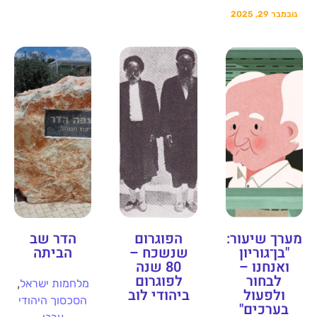
נובמבר 29, 2025
מערך שיעור:
הפוגרום
הדר שב
"בן־גוריון
שנשכח –
הביתה
ואנחנו –
80 שנה
לבחור
לפוגרום
,
מלחמות ישראל
ולפעול
ביהודי לוב
הסכסוך היהודי
בערכים"