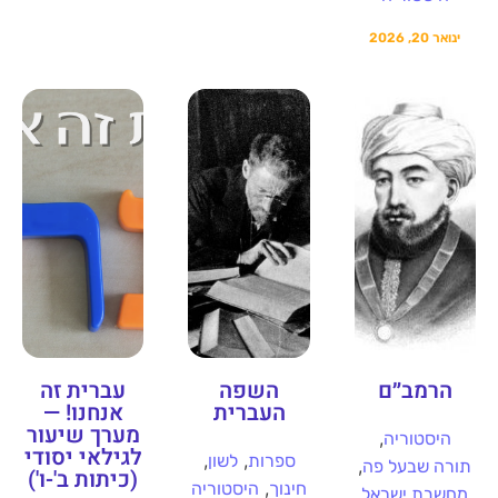
ינואר 20, 2026
הרמב״ם
השפה
עברית זה
העברית
אנחנו! —
מערך שיעור
,
היסטוריה
לגילאי יסודי
,
,
ספרות
לשון
,
תורה שבעל פה
(כיתות ב'-ו')
,
חינוך
היסטוריה
מחשבת ישראל