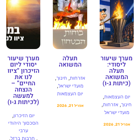
מערך שיעור
תעלה
מערך שיעור
ליסודי:
המשואה
יסודי ליום
תעלה
הזיכרון “ציוו
המשואה
לנו את
,
,
אזרחות
חינוך
(כיתות ג-ו)
החיים” –
,
מועדי ישראל
הנצחה
יום העצמאות
למעשה
,
יום העצמאות
(לכיתות ג-ו)
,
,
חינוך
אזרחות
אפריל 21, 2026
מועדי ישראל
,
יום הזיכרון
הסכסוך היהודי
אפריל 21, 2026
ערבי
,
,
חרבות ברזל