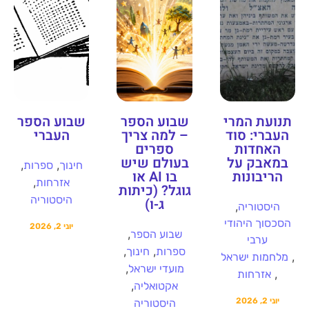
תנועת המרי
שבוע הספר
שבוע הספר
העברי: סוד
– למה צריך
העברי
האחדות
ספרים
במאבק על
בעולם שיש
,
,
חינוך
ספרות
הריבונות
בו AI או
,
אזרחות
גוגל? (כיתות
היסטוריה
ג-ו)
,
היסטוריה
הסכסוך היהודי
יוני 2, 2026
,
שבוע הספר
ערבי
,
,
ספרות
חינוך
,
מלחמות ישראל
,
מועדי ישראל
,
אזרחות
,
אקטואליה
יוני 2, 2026
היסטוריה