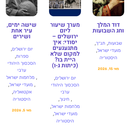
דוד המלך
מערך שיעור
שישה ימים,
וחג השבועות
ליום
עיר אחת
ירושלים –
ושירים
יסודי: איך
,
,
שבועות
תנ״ך
מתגעגעים
,
יום ירושלים
,
מועדי ישראל
למקום שלא
,
ספרות
היסטוריה
היית בו?
הסכסוך היהודי
(כיתות ג-ו)
מאי 15, 2026
ערבי
,
מלחמות ישראל
,
יום ירושלים
,
,
מועדי ישראל
הסכסוך היהודי
,
ערבי
אקטואליה
,
,
חינוך
היסטוריה
,
מלחמות ישראל
מאי 5, 2026
,
מועדי ישראל
היסטוריה