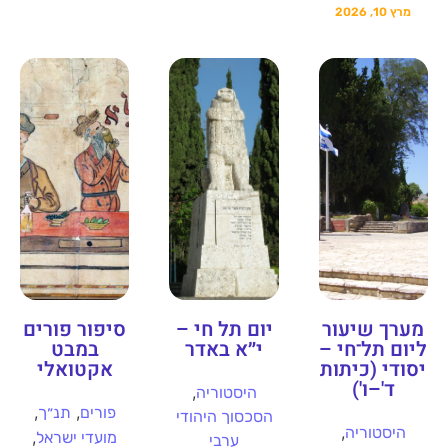
מרץ 10, 2026
מערך שיעור
יום תל חי –
סיפור פורים
ליום תל־חי –
י״א באדר
במבט
יסודי (כיתות
אקטואלי
ד'–ו')
,
היסטוריה
,
,
פורים
תנ״ך
הסכסוך היהודי
,
היסטוריה
,
מועדי ישראל
ערבי