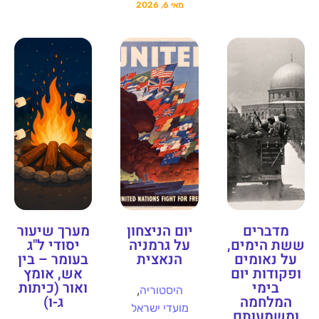
מאי 6, 2026
מדברים
יום הניצחון
מערך שיעור
ששת הימים,
על גרמניה
יסודי ל"ג
על נאומים
הנאצית
בעומר – בין
ופקודות יום
אש, אומץ
בימי
ואור (כיתות
,
היסטוריה
המלחמה
ג-ו)
מועדי ישראל
ומשמעותם