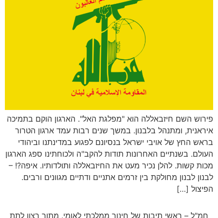
פירוש השם חיזבאללה הוא "מפלגת האל". הארגון הוקם בתמיכה
איראנית, ומתנהל בלבנון. במשך שנים רבות עמד ארגון הטרור
בראש החץ של אויבי ישראל בנסיונם לפגוע במדינתנו וביהודי
העולם. בשנתיים האחרונות תודות להקב"ה ולכוחתינו ספג הארגון
מכות קשות. להלן נכיר מעט את החיזבאללה ותולדותיו. איפה?! –
לבנון לבנון מחולקת בין זרמים אתניים ודתיים מגוונים ורבים.
הפיצול […]
חמ"ל – ראשי תיבות של חינוך ממלכתי לאומי. מתוך רצון לתת