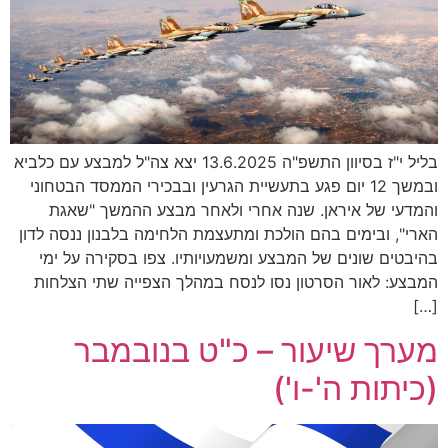
בליל י"ז בסיוון התשפ"ה 13.6.2025 יצא צה"ל למבצע עם כלביא
ובמשך 12 יום פגע בתעשיית הגרעין ובבכירי הממסד הבטחוני
והמדעי של איראן. שנה אחרי ולאחר מבצע ההמשך "שאגת
הארי", ובימים בהם הולכת ומתעצמת הלחימה בלבנון ננסה לדון
בהיבטים שונים של המבצע ומשמעויותיו. צפו בסקירה על ימי
המבצע: לאור הסרטון נסו לנסח במהלך הצפייה שתי הצלחות
[…]
מערך שיעור – כ"ט בנובמבר
(כיתות ה'-ו')