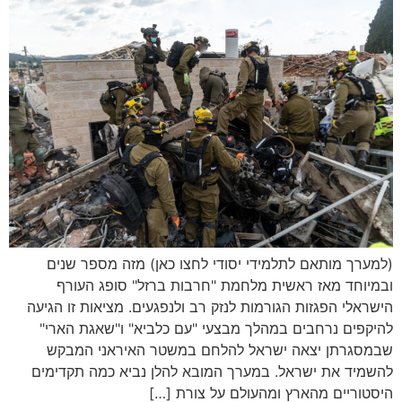
(למערך מותאם לתלמידי יסודי לחצו כאן) מזה מספר שנים
ובמיוחד מאז ראשית מלחמת "חרבות ברזל" סופג העורף
הישראלי הפגזות הגורמות לנזק רב ולנפגעים. מציאות זו הגיעה
להיקפים נרחבים במהלך מבצעי "עם כלביא" ו"שאגת הארי"
שבמסגרתן יצאה ישראל להלחם במשטר האיראני המבקש
להשמיד את ישראל. במערך המובא להלן נביא כמה תקדימים
היסטוריים מהארץ ומהעולם על צורת […]