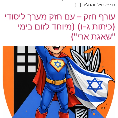
בני ישראל, ומחליט […]
עורף חזק – עם חזק מערך ליסודי
(כיתות ג-ו) (מיוחד לזום בימי
"שאגת ארי")