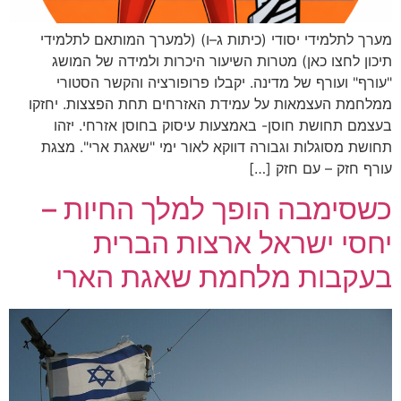
מערך לתלמידי יסודי (כיתות ג–ו) (למערך המותאם לתלמידי
תיכון לחצו כאן) מטרות השיעור היכרות ולמידה של המושג
"עורף" ועורף של מדינה. יקבלו פרופורציה והקשר הסטורי
ממלחמת העצמאות על עמידת האזרחים תחת הפצצות. יחזקו
בעצמם תחושת חוסן- באמצעות עיסוק בחוסן אזרחי. יזהו
תחושת מסוגלות וגבורה דווקא לאור ימי "שאגת ארי". מצגת
עורף חזק – עם חזק […]
כשסימבה הופך למלך החיות –
יחסי ישראל ארצות הברית
בעקבות מלחמת שאגת הארי